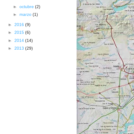
►
octubre
(2)
►
marzo
(1)
►
2016
(9)
►
2015
(6)
►
2014
(14)
►
2013
(29)