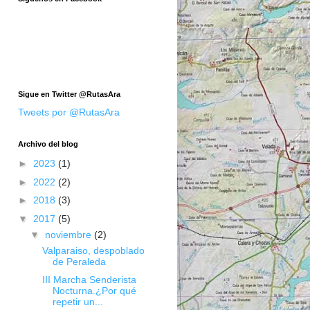
Sigue en Twitter @RutasAra
Tweets por @RutasAra
Archivo del blog
►
2023
(1)
►
2022
(2)
►
2018
(3)
▼
2017
(5)
▼
noviembre
(2)
Valparaiso, despoblado
de Peraleda
III Marcha Senderista
Nocturna.¿Por qué
repetir un...