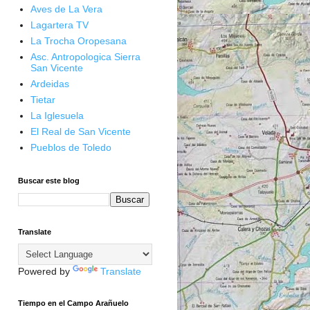
Aves de La Vera
Lagartera TV
La Trocha Oropesana
Asc. Antropologica Sierra
San Vicente
Ardeidas
Tietar
La Iglesuela
El Real de San Vicente
Pueblos de Toledo
Buscar este blog
Translate
Powered by
Translate
Tiempo en el Campo Arañuelo