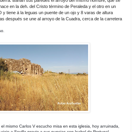
guerra. Bañan sus paredes el arroyo d
el mismo nombre, que se
nace en la deh. del Cristo término de Peraleda y el otro en un
O y tiene á la leguas un puente de un ojo y 8 varas de altura
uas después se une al arroyo de la Cuadra, cerca de la carretera
so.
el mismo Carlos V escucho misa en esta iglesia, hoy arruinada,
 viaje a Sevilla previo a sus nupcias con Isabel de Portugal.