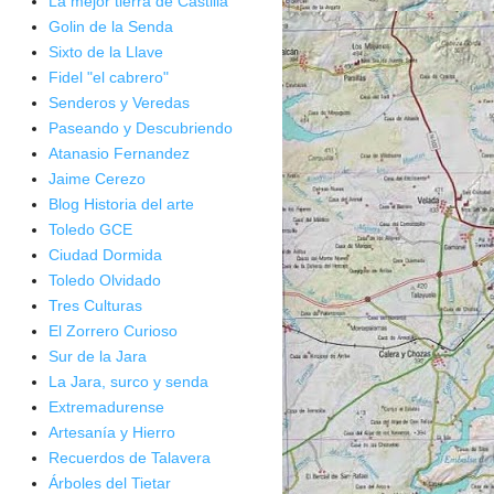
La mejor tierra de Castilla
Golin de la Senda
Sixto de la Llave
Fidel "el cabrero"
Senderos y Veredas
Paseando y Descubriendo
Atanasio Fernandez
Jaime Cerezo
Blog Historia del arte
Toledo GCE
Ciudad Dormida
Toledo Olvidado
Tres Culturas
El Zorrero Curioso
Sur de la Jara
La Jara, surco y senda
Extremadurense
Artesanía y Hierro
Recuerdos de Talavera
Árboles del Tietar