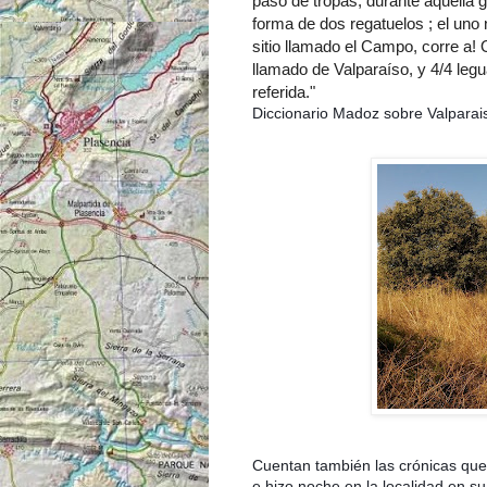
paso de tropas, durante aquella 
forma de dos regatuelos ; el uno 
sitio llamado el Campo, corre a! 
llamado de Valparaíso, y 4/4 leg
referida."
Diccionario Madoz sobre Valparai
Cuentan también las crónicas que 
e hizo noche en la localidad en su